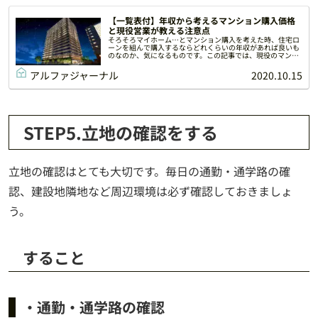
【一覧表付】年収から考えるマンション購入価格
と現役営業が教える注意点
そろそろマイホーム…とマンション購入を考えた時、住宅ロ
ーンを組んで購入するならどれくらいの年収があれば良いも
のなのか、気になるものです。この記事では、現役のマンシ
ョン営業が、マンション購入時の年収の目安と「年収」以外
に知っておくべきマンション購入の注意点について解説しま
アルファジャーナル
2020.10.15
す。
STEP5.立地の確認をする
立地の確認はとても大切です。毎日の通勤・通学路の確
認、建設地隣地など周辺環境は必ず確認しておきましょ
う。
すること
・通勤・通学路の確認