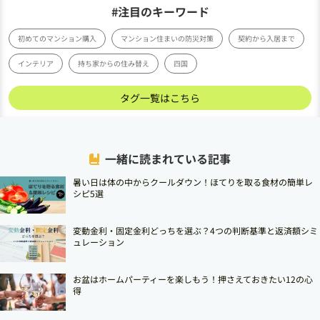
#注目のキーワード
初めてのマンション購入
マンション住まいの防災対策
契約から入居まで
インテリア
持ち家からの住み替え
四国
タグ一覧はこちら
一緒に読まれている記事
暑い日は体の中からクールダウン！ほてりを取る食材の簡単レ
シピ5選
変動金利・固定金利どっちを選ぶ？4つの判断基準と返済額シミ
ュレーション
お盆はホームパーティーを楽しもう！押さえておきたい12の心
得