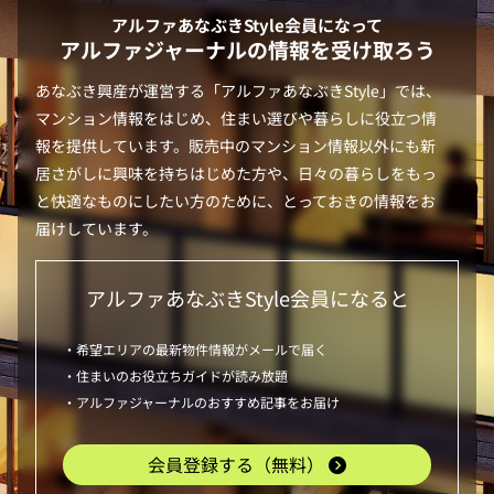
アルファあなぶきStyle
会員になって
アルファジャーナルの情報を受け取ろう
あなぶき興産が運営する「
アルファあなぶきStyle
」では、
マンション情報をはじめ、住まい選びや暮らしに役立つ情
報を提供しています。販売中のマンション情報以外にも新
居さがしに興味を持ちはじめた方や、日々の暮らしをもっ
と快適なものにしたい方のために、とっておきの情報をお
届けしています。
アルファあなぶきStyle
会員になると
・希望エリアの最新物件情報がメールで届く
・住まいのお役立ちガイドが読み放題
・アルファジャーナルのおすすめ記事をお届け
会員登録する（無料）