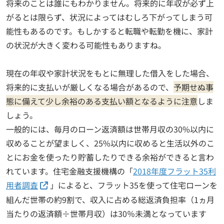
将来のことは誰にもわかりません。将来的に年収が必ず上
がるとは限らず、状況によってはむしろ下がってしまう可
能性もあるのです。もしかすると転職や転勤を機に、家計
の状況が大きく変わる可能性もありますね。
現在の年収や家計状況をもとに無理した借入をした場合、
将来的に支払いが厳しくなる場合があるので、
予期せぬ事
態に備えて少し余裕のある支払い額となるように注意
しま
しょう。
一般的には、毎月のローン返済額は世帯月収の30%以内に
収めることが望ましく、25%以内に収めると生活以外のこ
とにお金を使ったり貯蓄したりできる余裕ができると言わ
れています。住宅金融支援機構の「
2018年度フラット35利
用者調査
」によると、フラット35を使って住宅ローンを
組んだ世帯の約9割で、収入に占める総返済負担率（1ヵ月
当たりの返済額÷世帯月収）は30％未満となっています