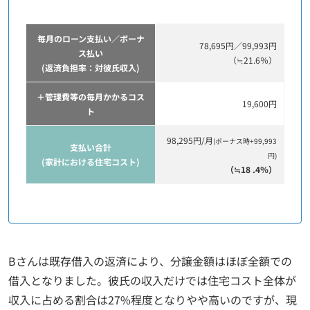
毎月のローン支払い／ボーナ
78,695円／99,993円
ス払い
（≒21.6％）
(返済負担率：対彼氏収入)
＋管理費等の毎月かかるコス
19,600円
ト
98,295円/月
(ボーナス時+99,993
支払い合計
円)
(家計における住宅コスト)
（≒18 .4％）
Bさんは既存借入の返済により、分譲金額はほぼ全額での
借入となりました。彼氏の収入だけでは住宅コスト全体が
収入に占める割合は27%程度となりやや高いのですが、現