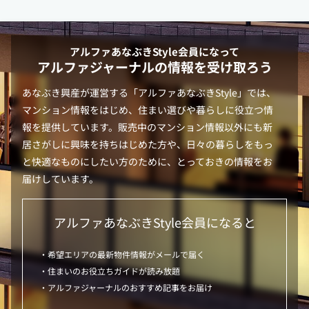
アルファあなぶきStyle
会員になって
アルファジャーナルの情報を受け取ろう
あなぶき興産が運営する「
アルファあなぶきStyle
」では、
マンション情報をはじめ、住まい選びや暮らしに役立つ情
報を提供しています。販売中のマンション情報以外にも新
居さがしに興味を持ちはじめた方や、日々の暮らしをもっ
と快適なものにしたい方のために、とっておきの情報をお
届けしています。
アルファあなぶきStyle
会員になると
・希望エリアの最新物件情報がメールで届く
・住まいのお役立ちガイドが読み放題
・アルファジャーナルのおすすめ記事をお届け