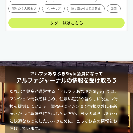
契約から入居まで
インテリア
持ち家からの住み替え
四国
タグ一覧はこちら
アルファあなぶきStyle
会員になって
アルファジャーナルの情報を受け取ろう
あなぶき興産が運営する「
アルファあなぶきStyle
」では、
マンション情報をはじめ、住まい選びや暮らしに役立つ情
報を提供しています。販売中のマンション情報以外にも新
居さがしに興味を持ちはじめた方や、日々の暮らしをもっ
と快適なものにしたい方のために、とっておきの情報をお
届けしています。