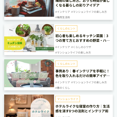
梅雨の楽しみ方。おうち時間が楽し
くなる暮らしの彩りアイデア
#インテリア
#マンションライフの楽しみ方
#梅雨生活術
くらしのヒント
初心者も楽しめるキッチン菜園｜3
つの育て方とおすすめの野菜・ハー
ブ
#インテリア
#くらしの小ワザ
#マンションライフの楽しみ方
くらしのヒント
事例あり｜春インテリアを手軽に！
色を取り入れるだけの簡単アイデア
5選
#インテリア
#マンションライフの楽しみ方
#春のくらし
マンションライフ
ホテルライクな寝室の作り方｜生活
感を消す8つの法則とインテリア術