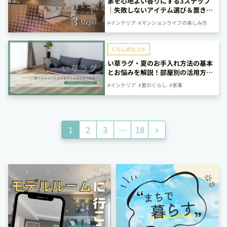
家を心地よい香りにする3ステップ
｜失敗しないアイテム選び＆置き方
ガイド
#インテリア
#マンションライフの楽しみ方
くらしのヒント
い草ラグ・夏のお手入れ方法の基本
とお悩みを解説！部屋別の活用方法
も紹介
#インテリア
#夏のくらし
#家事
次
1
2
3
…
18
へ