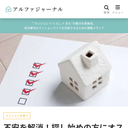
" マンション × くらし × まち "の魅力を新発見。
地方都市のマンションライフを充実させるための情報メディア
マンションを買う
不安を解消！探し始めの方にオス