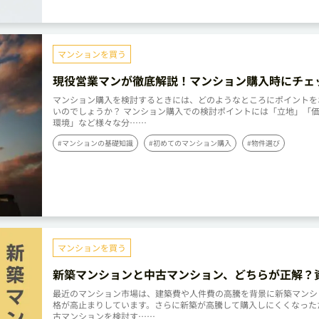
マンションを買う
現役営業マンが徹底解説！マンション購入時にチェ
たい19のポイント
マンション購入を検討するときには、どのようなところにポイントを
いのでしょうか？ マンション購入での検討ポイントには「立地」「
環境」など様々な分……
#マンションの基礎知識
#初めてのマンション購入
#物件選び
マンションを買う
新築マンションと中古マンション、どちらが正解？
値・寿命・諸費用を徹底比較
最近のマンション市場は、建築費や人件費の高騰を背景に新築マンシ
格が高止まりしています。さらに新築が高騰して購入しにくくなった
古マンションを検討す……