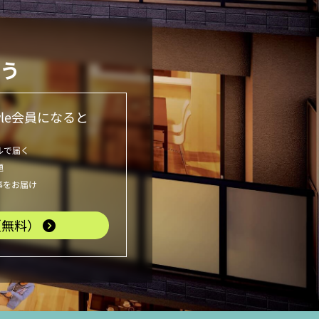
う
le
会員になると
ルで届く
題
事をお届け
（無料）