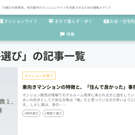
× まち "の魅力を新発見。地方都市のマンションライフを充実させるための情報メディア
マンションライフ
まちで暮らす・歩く
お金・住宅制
特集
件選び」の記事一覧
マンションを買う
東向きマンションの特徴と、「住んで良かった」事
介します
マンション販売の現場でモデルルーム見学に来られる方と話をしてい
まいの向きとして人気な方角は「南」だと思っている方が多いように
す。 しかし実は、世の……
#物件選び
#間取り選び