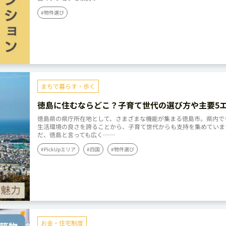
#物件選び
まちで暮らす・歩く
徳島に住むならどこ？子育て世代の選び方や主要5
魅力などを解説
徳島県の県庁所在地として、さまざまな機能が集まる徳島市。県内で
生活環境の良さを誇ることから、子育て世代からも支持を集めていま
だ、徳島と言っても広く……
#PickUpエリア
#四国
#物件選び
お金・住宅制度