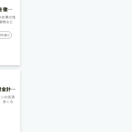
を徹底
H水準の性
築物など
物件選び
資金計
ーンの完済
、多くの