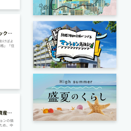
ックし
おけばよ
価格」「住
資産価
ョンの価
ため、中