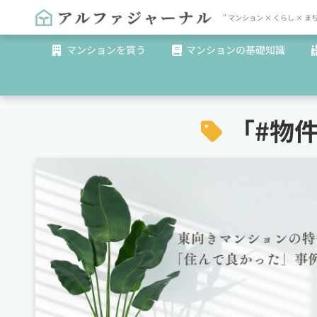
" マンション × くらし 
マンションを買う
マンションの基礎知識
「#
物