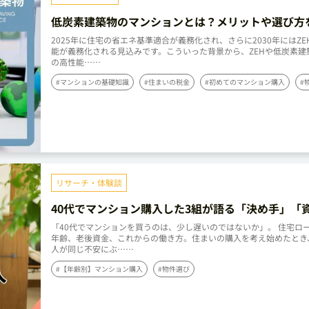
低炭素建築物のマンションとは？メリットや選び方
解説
2025年に住宅の省エネ基準適合が義務化され、さらに2030年にはZE
能が義務化される見込みです。こういった背景から、ZEHや低炭素建
の高性能……
#マンションの基礎知識
#住まいの税金
#初めてのマンション購入
#
リサーチ・体験談
40代でマンション購入した3組が語る「決め手」「
画」「アドバイス」
「40代でマンションを買うのは、少し遅いのではないか」。 住宅ロ
年齢、老後資金、これからの働き方。住まいの購入を考え始めたとき
人が同じ不安にぶ……
#【年齢別】マンション購入
#物件選び