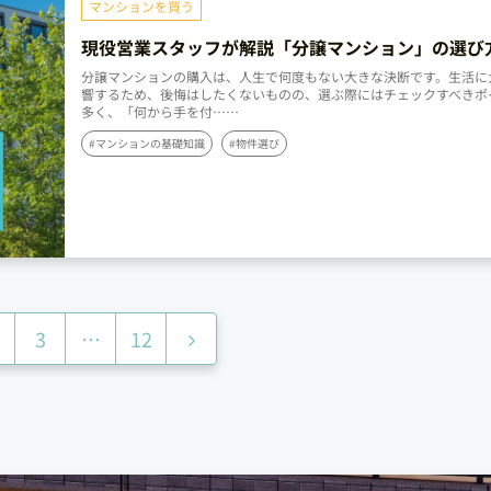
マンションを買う
現役営業スタッフが解説「分譲マンション」の選び
ェックポイント
分譲マンションの購入は、人生で何度もない大きな決断です。生活に
響するため、後悔はしたくないものの、選ぶ際にはチェックすべきポ
多く、「何から手を付……
#マンションの基礎知識
#物件選び
次
3
…
12
へ