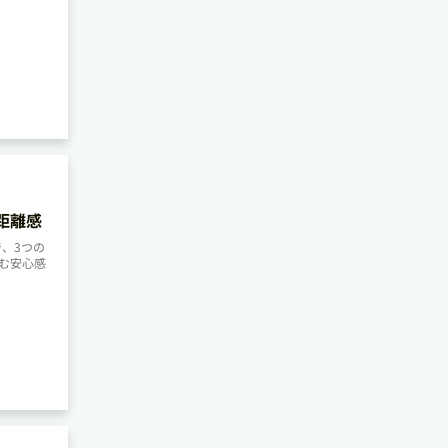
距離感
、3つの
む安心感