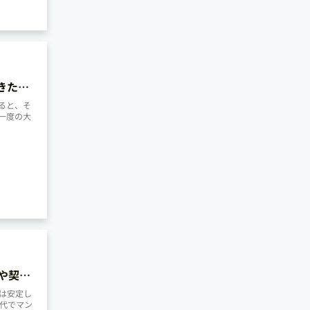
きたい
ると、そ
一度の大
や契約
は安定し
0代でマン