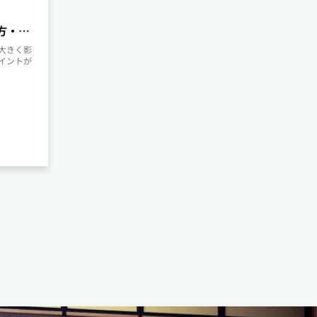
方・チ
大きく影
イントが