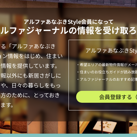
アルファあなぶきStyle
会員になって
アルファジャーナルの情報を受け取ろ
する「
アルファあなぶき
アルファあなぶきSty
ョン情報をはじめ、住まい
つ情報を提供しています。
・希望エリアの最新物件情報がメー
・住まいのお役立ちガイドが読み放
情報以外にも新居さがしに
・アルファジャーナルのおすすめ記
方や、日々の暮らしをもっ
い方のために、とっておき
会員登録する
ます。