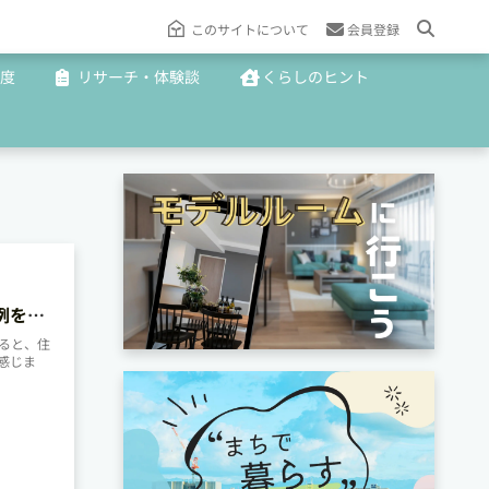
このサイトについて
会員登録
度
リサーチ・体験談
くらしのヒント
例を紹
ると、住
感じま