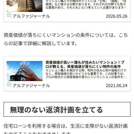
マンション購入での検討ポイントには「立地」「価格」「住
環境」など様々な分野があります。それぞれの分野でも色々
な要素があり、それらを1つ1つ考えていく必要があります。
この記事では現役のマンション営業である筆者が、知識と自
信の購入経験に基づいて、快適なマンション生活を実現する
アルファジャーナル
2026.05.26
19の検討ポイントをお伝えします。
資産価値が落ちにくいマンションの条件については、こち
らの記事で詳細に解説しています。
資産価値が高い＝誰もが住みたいマンション！プ
ロが教える、資産価値が落ちにくい物件の条件
マンション購入を検討する際、物件の住み心地や価格だけで
なく、資産価値が高いかどうかも重要です。この記事では、
プロの視点から資産価値の落ちにくいマンションの条件を解
説します。また、都心部と地方都市で変わる資産価値の評価
基準についても筆者の経験を元に説明しています。
アルファジャーナル
2021.06.24
無理のない返済計画を立てる
住宅ローンを利用する場合は、生活に支障がない返済計画