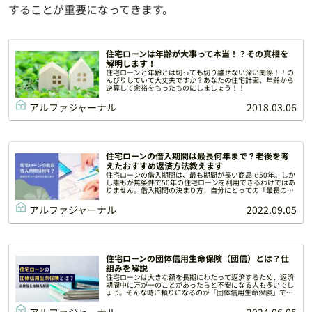
することが重要になってきます。
住宅ローンは年齢が大事って本当！？その真相を
解明します！
住宅ローンと年齢とは切っても切り離せない深い関係！！の
んびりしていて大丈夫ですか？あなたの住宅計画、年齢から
逆算して余裕をもったものにしましょう！！
アルファジャーナル
2018.03.06
住宅ローンの借入期間は最長何年まで？老後を考
えたおすすめ返済方法教えます
住宅ローンの借入期間は、最も期間が長い商品で50年。しか
し誰もが無条件で50年の住宅ローンを利用できるわけではあ
りません。借入期間の決まり方、自分にとっての「最長の借
入期間」の考え方と「老後を考えた返済方法」について解説
いたします。
アルファジャーナル
2022.09.05
住宅ローンの団体信用生命保険（団信）とは？仕
組みを解説
住宅ローンは大きな額を長期にわたって返済するため、返済
期間中に万が一のことがあったらと不安になる人も多いでし
ょう。そんな時に頼りになるのが「団体信用生命保険」で
す。この記事では、住宅ローンの団体信用生命保険の必要性
や仕組みについて解説します。
アルファジャーナル
2024.06.05