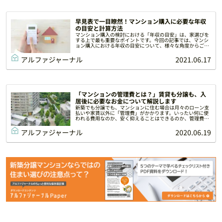
早見表で一目瞭然！マンション購入に必要な年収
の目安と計算方法
マンション購入の検討における「年収の目安」は、家選びを
する上で最も重要なポイントです。今回の記事では、マンシ
ョン購入における年収の目安について、様々な角度からご紹
介します。ご自身の年収や、毎月の支払い希望金額と照らし
合わせて、マンション購入の参考にしてください。
アルファジャーナル
2021.06.17
「マンションの管理費とは？」賃貸も分譲も、入
居後に必要なお金について解説します
新築でも分譲でも、マンションに住む場合は月々のローン支
払いや家賃以外に「管理費」がかかります。いったい何に使
われる費用なのか、安く抑えることはできるのか、管理費が
高い・安いで違いはあるのかなどなど、管理費の疑問を解説
します。
アルファジャーナル
2020.06.19