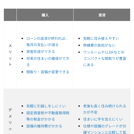
購入
賃貸
ローンの返済が終われば、
気軽に住み替えやすい
毎月の支払いが減る
修繕費の負担がない
メ
資産形成ができる
リ
ワンルームや1LDKなどの
ッ
将来の住まいの確保ができ
コンパクトな間取りが豊富
ト
る
にある
間取り・設備が変更できる
気軽に引越しをしにくい
老後も長く住み続けられる
デ
かが不安
固定資産税や不動産取得税
メ
等の税金がかかる
住まいに手を加えにくい
リ
設備の維持費がかかる
仕様や設備のグレードが分
ッ
譲マンションと比較して低