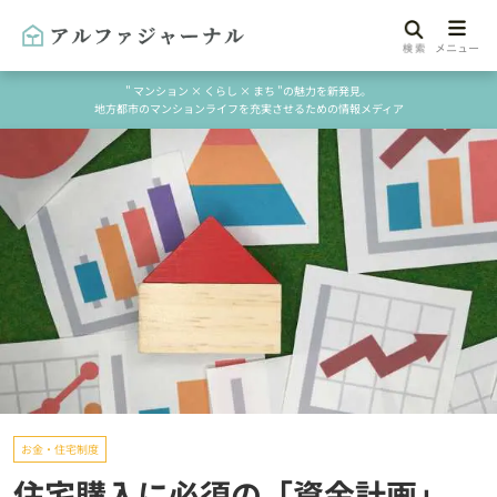
" マンション × くらし × まち "の魅力を新発見。
地方都市のマンションライフを充実させるための情報メディア
お金・住宅制度
住宅購入に必須の「資金計画」。