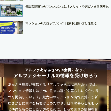
低炭素建築物のマンションとは？メリットや選び方を徹底解説
マンションのスロップシンク│便利な使い方と注意点
アルファあなぶきStyle
会員になって
アルファジャーナルの情報を受け取ろう
あなぶき興産が運営する「
アルファあなぶきStyle
」では、
マンション情報をはじめ、住まい選びや暮らしに役立つ情
報を提供しています。販売中のマンション情報以外にも新
居さがしに興味を持ちはじめた方や、日々の暮らしをもっ
と快適なものにしたい方のために、とっておきの情報をお