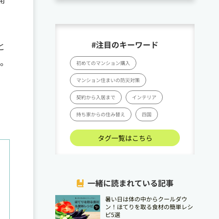
#注目のキーワード
と
て。
初めてのマンション購入
マンション住まいの防災対策
契約から入居まで
インテリア
持ち家からの住み替え
四国
タグ一覧はこちら
一緒に読まれている記事
暑い日は体の中からクールダウ
ン！ほてりを取る食材の簡単レシ
ピ5選