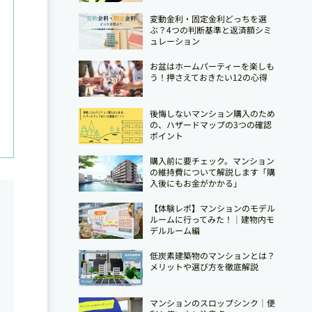
変動金利・固定金利どっちを選
ぶ？4つの判断基準と返済額シミ
ュレーション
お盆はホームパーティーを楽しも
う！押さえておきたい12の心得
後悔しないマンション購入のため
の、ハザードマップの3つの確認
ポイント
購入前に要チェック。マンション
の維持費について解説します「購
入後にもお金がかかる」
【体験レポ】マンションのモデル
ルームに行ってみた！｜建物内モ
デルルーム編
低炭素建築物のマンションとは？
メリットや選び方を徹底解説
マンションのスロップシンク│便