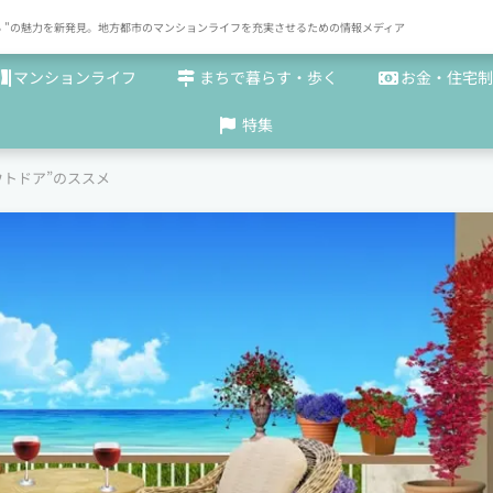
× まち "の魅力を新発見。地方都市のマンションライフを充実させるための情報メディア
マンションライフ
まちで暮らす・歩く
お金・住宅制
特集
ウトドア”のススメ