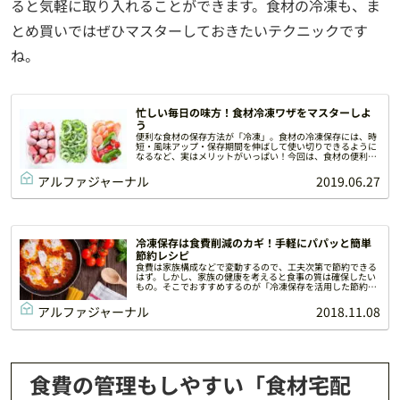
ると気軽に取り入れることができます。食材の冷凍も、ま
とめ買いではぜひマスターしておきたいテクニックです
ね。
忙しい毎日の味方！食材冷凍ワザをマスターしよ
う
便利な食材の保存方法が「冷凍」。食材の冷凍保存には、時
短・風味アップ・保存期間を伸ばして使い切りできるように
なるなど、実はメリットがいっぱい！今回は、食材の便利な
冷凍ワザをご紹介します。時短やラクで美味しいメニュー作
りにも、冷凍保存を活かしてみましょう。
アルファジャーナル
2019.06.27
冷凍保存は食費削減のカギ！手軽にパパッと簡単
節約レシピ
食費は家族構成などで変動するので、工夫次第で節約できる
はず。しかし、家族の健康を考えると食事の質は確保したい
もの。そこでおすすめするのが「冷凍保存を活用した節約レ
シピ」。筆者が実際作ってみて「これは使える！」と思った
レシピをご紹介します。
アルファジャーナル
2018.11.08
食費の管理もしやすい「食材宅配