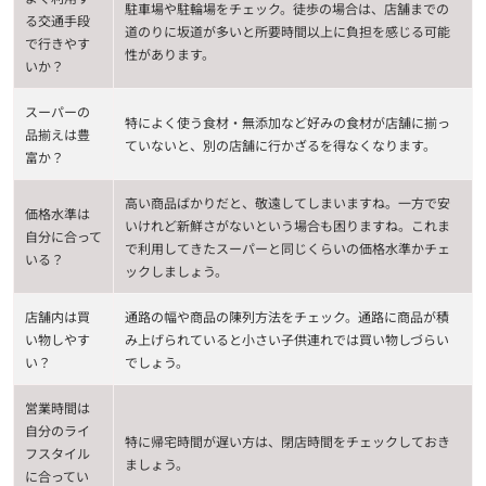
駐車場や駐輪場をチェック。徒歩の場合は、店舗までの
る交通手段
道のりに坂道が多いと所要時間以上に負担を感じる可能
で行きやす
性があります。
いか？
スーパーの
特によく使う食材・無添加など好みの食材が店舗に揃っ
品揃えは豊
ていないと、別の店舗に行かざるを得なくなります。
富か？
高い商品ばかりだと、敬遠してしまいますね。一方で安
価格水準は
いけれど新鮮さがないという場合も困りますね。これま
自分に合って
で利用してきたスーパーと同じくらいの価格水準かチェ
いる？
ックしましょう。
店舗内は買
通路の幅や商品の陳列方法をチェック。通路に商品が積
い物しやす
み上げられていると小さい子供連れでは買い物しづらい
い？
でしょう。
営業時間は
自分のライ
特に帰宅時間が遅い方は、閉店時間をチェックしておき
フスタイル
ましょう。
に合ってい