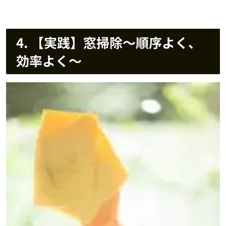
4. 【実践】窓掃除～順序よく、
効率よく～