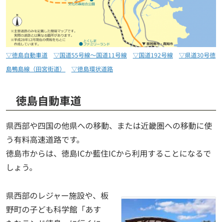
▽徳島自動車道
▽国道55号線～国道11号線
▽国道192号線
▽県道30号徳
島鴨島線（田宮街道）
▽徳島環状道路
徳島自動車道
県西部や四国の他県への移動、または近畿圏への移動に使
う有料高速道路です。
徳島市からは、徳島ICか藍住ICから利用することになるで
しょう。
県西部のレジャー施設や、板
野町の子ども科学館「あす