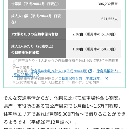
世帯数
（平成28年4月1日現在）
306,232世帯
成人人口数
（平成28年4月1日現
621,553人
在）
1世帯あたりの自動車保有台数
2.02台
（乗用車のみ1.48台）
成人1人あたり（20歳以上）
1.00台
（乗用車のみ0.73台）
の自動車保有台数
※1世帯あたり・1人あたりの自動車保有台数は小数点第3位を四捨五
入
データ出典：
徳島県／
徳島県年齢別推計人口(平成28年4月)
、
徳島県推計人口
(平成28年4月)
自動車検査登録情報協会／
自動車保有台数（平成28年）
※1/30情報修正：成人人口数より「年齢不詳」分を削除
そんな交通事情からか、他県に比べて駐車場料金も割安。
県庁・市役所のある官公庁周辺でも月額1～1.5万円程度、
住宅地エリアであれば月額5,000円台～で借りることができ
るようです（平成28年12月調べ）。