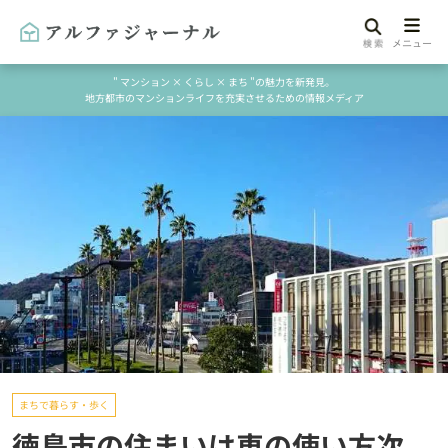
" マンション × くらし × まち "の魅力を新発見。
地方都市のマンションライフを充実させるための情報メディア
まちで暮らす・歩く
徳島市の住まいは車の使い方次