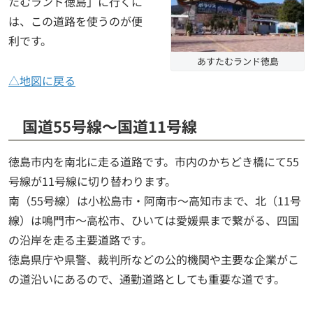
たむランド徳島」に行くに
は、この道路を使うのが便
利です。
あすたむランド徳島
△地図に戻る
国道55号線～国道11号線
徳島市内を南北に走る道路です。市内のかちどき橋にて55
号線が11号線に切り替わります。
南（55号線）は小松島市・阿南市～高知市まで、北（11号
線）は鳴門市～高松市、ひいては愛媛県まで繋がる、四国
の沿岸を走る主要道路です。
徳島県庁や県警、裁判所などの公的機関や主要な企業がこ
の道沿いにあるので、通勤道路としても重要な道です。