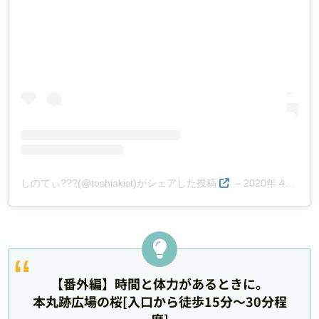
しのてぃ???(@toshiakist)がシェアした投稿
–
2020年 4月月16日午前6時44分PDT
【番外編】時間と体力があるときに。
本丸跡広場の桜[入口から徒歩15分～30分程
度]