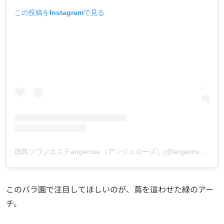
この投稿をInstagramで見る
徳島ソワンエステangerose（アンジュローズ）(@angerose.tokusima.402)がシェアした投稿
このバラ園で注目してほしいのが、蔦を這わせた緑のアー
チ。