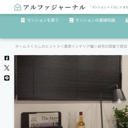
" マンション × くらし 
マンションを買う
マンションの基礎知識
ホーム
くらしのヒント
＜書斎インテリア編＞自宅の部屋で真似