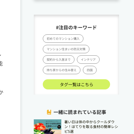
#注目のキーワード
初めてのマンション購入
マンション住まいの防災対策
し
契約から入居まで
インテリア
能
持ち家からの住み替え
四国
タグ一覧はこちら
か
、
一緒に読まれている記事
暑い日は体の中からクールダウ
ン！ほてりを取る食材の簡単レシ
ピ5選