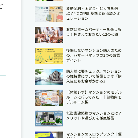
ご
変動金利・固定金利どっちを選
ぶ？4つの判断基準と返済額シミ
ュレーション
お盆はホームパーティーを楽しも
う！押さえておきたい12の心得
後悔しないマンション購入のため
の、ハザードマップの3つの確認
ポイント
購入前に要チェック。マンション
の維持費について解説します「購
入後にもお金がかかる」
【体験レポ】マンションのモデル
ルームに行ってみた！｜建物内モ
デルルーム編
低炭素建築物のマンションとは？
メリットや選び方を徹底解説
マンションのスロップシンク│便