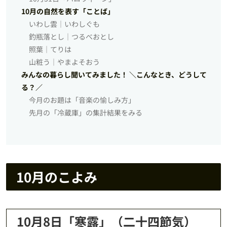
10月の自然を表す「ことば」
いわし雲│いわしぐも
釣瓶落とし│つるべおとし
照葉│てりは
山粧う│やまよそおう
みんなの暮らし聞いてみました！ ＼こんなとき、どうして
る？／
今月のお題は「音楽の愉しみ方」
先月の「冷蔵庫」の集計結果をみる
10月のこよみ
10月8日「寒露」（二十四節気）