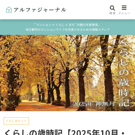
" マンション × くらし × まち "の魅力を新発見。
地方都市のマンションライフを充実させるための情報メディア
くらしのヒント
くらしの歳時記【2025年10月・