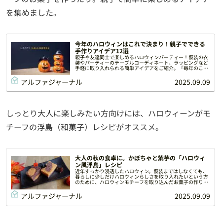
を集めました。
今年のハロウィンはこれで決まり！親子でできる
手作りアイデア12選
親子や友達同士で楽しめるハロウィンパーティー！仮装の衣
装やパーティーのテーブルコーディネート、ラッピングなど
手軽に取り入れられる簡単アイデアをご紹介。「毎年のこと
なので、アイデアに困ってしまう」とお悩みの方も、ぜひ参
考にしてみてくださいね。
アルファジャーナル
2025.09.09
しっとり大人に楽しみたい方向けには、ハロウィーンがモ
チーフの浮島（和菓子）レシピがオススメ。
大人の秋の食卓に。かぼちゃと紫芋の「ハロウィ
ン風浮島」レシピ
近年すっかり浸透したハロウィン。仮装まではしなくても、
暮らしに少しだけハロウィンらしさを取り入れたいという方
のために、ハロウィンモチーフを取り込んだお菓子の作り方
をご紹介します。
アルファジャーナル
2025.09.09