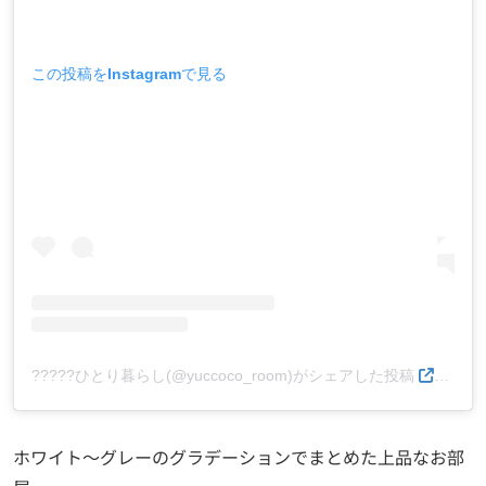
この投稿をInstagramで見る
?????ひとり暮らし(@yuccoco_room)がシェアした投稿
–
20
ホワイト～グレーのグラデーションでまとめた上品なお部