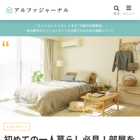
" マンション × くらし × まち "の魅力を新発見。
地方都市のマンションライフを充実させるための情報メディア
くらしのヒント
初めての一人暮らし必見！部屋を