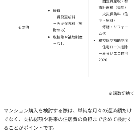
－固定資産税・都
市計画税（毎年）
経費
－火災保険料（住
－賃貸更新料
宅・家財）
－火災保険料（家
－修繕・リフォー
その他
財のみ）
ム代
税控除や補助制度
税控除や補助制度
－なし
－住宅ローン控除
－みらいエコ住宅
2026
※端数切捨て
マンション購入を検討する際は、単純な月々の返済額だけ
でなく、支払総額や将来の住居費の負担まで含めて検討す
ることがポイントです。