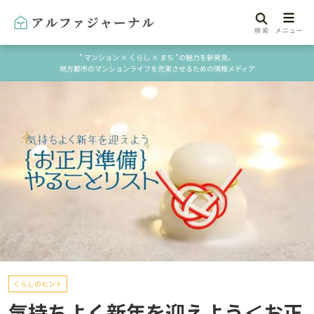
" マンション × くらし × まち "の魅力を新発見。
地方都市のマンションライフを充実させるための情報メディア
くらしのヒント
気持ちよく新年を迎えよう＜お正