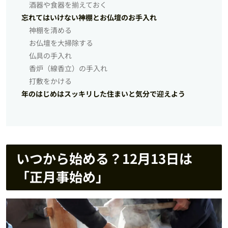
酒器や食器を揃えておく
忘れてはいけない神棚とお仏壇のお手入れ
神棚を清める
お仏壇を大掃除する
仏具の手入れ
香炉（線香立）の手入れ
打敷をかける
年のはじめはスッキリした住まいと気分で迎えよう
いつから始める？12月13日は
「正月事始め」