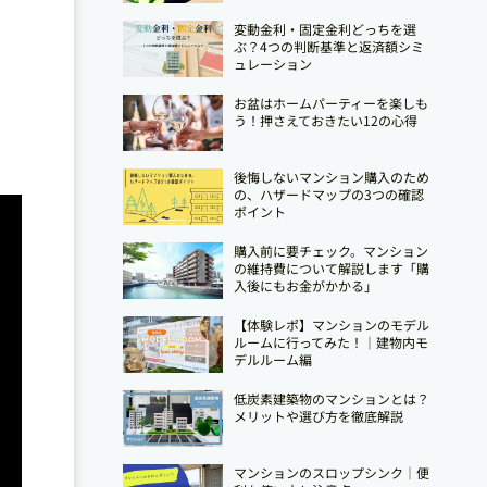
変動金利・固定金利どっちを選
ぶ？4つの判断基準と返済額シミ
ュレーション
」
お盆はホームパーティーを楽しも
う！押さえておきたい12の心得
後悔しないマンション購入のため
の、ハザードマップの3つの確認
ポイント
購入前に要チェック。マンション
の維持費について解説します「購
入後にもお金がかかる」
【体験レポ】マンションのモデル
ルームに行ってみた！｜建物内モ
デルルーム編
低炭素建築物のマンションとは？
メリットや選び方を徹底解説
マンションのスロップシンク│便