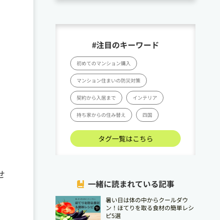
#注目のキーワード
初めてのマンション購入
マンション住まいの防災対策
契約から入居まで
インテリア
持ち家からの住み替え
四国
タグ一覧はこちら
せ
一緒に読まれている記事
暑い日は体の中からクールダウ
ン！ほてりを取る食材の簡単レシ
ピ5選