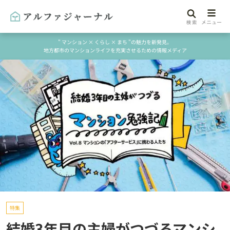
" マンション × くらし × まち "の魅力を新発見。
地方都市のマンションライフを充実させるための情報メディア
特集
結婚3年目の主婦がつづるマンシ