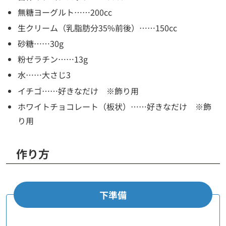
無糖ヨーグルト……200cc
生クリーム（乳脂肪分35%前後）……150cc
砂糖……30g
粉ゼラチン……13g
水……大さじ3
イチゴ……好きなだけ ※飾り用
ホワイトチョコレート（板状）……好きなだけ ※飾
り用
作り方
下準備