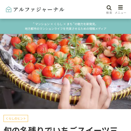
" マンション × くらし × まち "の魅力を新発見。
地方都市のマンションライフを充実させるための情報メディア
くらしのヒント
旬の名残りでいちごスイーツ三