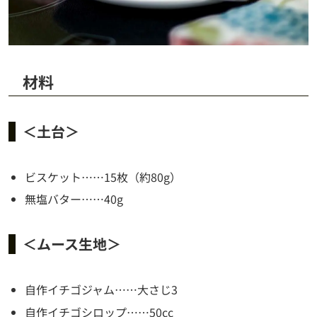
材料
＜土台＞
ビスケット……15枚（約80g）
無塩バター……40g
＜ムース生地＞
自作イチゴジャム……大さじ3
自作イチゴシロップ……50cc