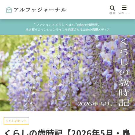
" マンション × くらし × まち "の魅力を新発見。
地方都市のマンションライフを充実させるための情報メディア
くらしのヒント
くらしの歳時記【2026年5月・皐