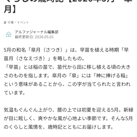
月】
行事・イベント
アルファジャーナル編集部
最終更新日: 2026.05.01
5月の和名「皐月（さつき）」は、早苗を植える時期「早
苗月（さなえづき）」を略したもの。
「早苗」とは稲の苗で、苗代から田に移し植える頃の大き
さのものを指します。皐月の「皐」には「神に捧げる稲」
という意味があることから、この字が当てられたと言われ
ています。
気温もぐんぐん上がり、暦の上では初夏を迎える5月。新緑
が目に眩しく、爽やかな風が心地よい季節です。そんな5月
のくらしと風情を、歳時記とともにお届けします。