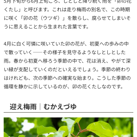
5月下旬から6月上旬ごろ、しとしと降り続く雨を「卯の花
くたし」と呼びます。これは走り梅雨の別名で、この時期
に咲く「卯の花（ウツギ）」を散らし、腐らせてしまいそ
うに思えることから生まれた言葉です。
4月に白く可憐に咲いていた卯の花が、初夏への歩みの中
で散っていく——その様子を見守るようなしとしとした
雨。春から初夏へ移ろう季節の中で、花は消え、やがて深
い緑が支配していくのだといえるでしょう。季節の終わり
はけれども、次の季節への確実な始まり。こうした季節の
循環を静かに示しているのが、卯の花くたしなのです。
迎え梅雨│むかえづゆ