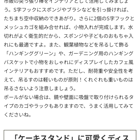
市販の突っ張り棒をインテリアとして活用してみましょ
う。S字フックにスポンジやブラシなどを引っ掛ければ、
たちまち空中収納のできあがり。さらに2個のS字フックと
メッシュカゴを組み合せれば、小物入れが完成します。水
切れがよく衛生的だから、スポンジや子どものおもちゃ入
れにも最適ですよ。また、観葉植物などを吊るして飾る
「ハンギンググリーン」や、ガーデニング用のハンギング
バスケットで小物をおしゃれにディスプレイしたカフェ風
インテリアもおすすめです。ただし、耐荷重や安全性を考
えて、吊るすのは軽いものが原則！くれぐれも重いものは
吊るさないよう注意しましょう。
ポールがない場合は、鏡や壁面に吸盤で取り付けられるタ
イプのカゴやラックもありますので、うまく活用してみて
くださいね。
「ケーキスタンド」に可愛くディス