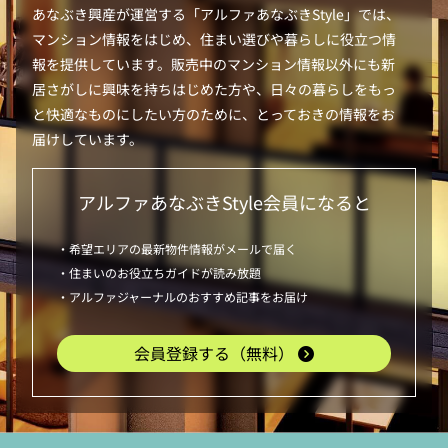
あなぶき興産が運営する「
アルファあなぶきStyle
」では、
マンション情報をはじめ、住まい選びや暮らしに役立つ情
報を提供しています。販売中のマンション情報以外にも新
居さがしに興味を持ちはじめた方や、日々の暮らしをもっ
と快適なものにしたい方のために、とっておきの情報をお
届けしています。
アルファあなぶきStyle
会員になると
・希望エリアの最新物件情報がメールで届く
・住まいのお役立ちガイドが読み放題
・アルファジャーナルのおすすめ記事をお届け
会員登録する（無料）