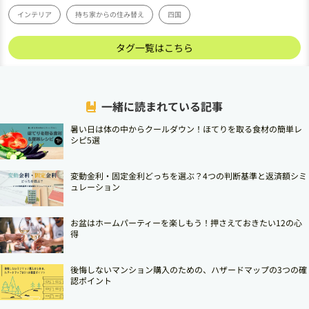
インテリア
持ち家からの住み替え
四国
タグ一覧はこちら
一緒に読まれている記事
暑い日は体の中からクールダウン！ほてりを取る食材の簡単レ
シピ5選
変動金利・固定金利どっちを選ぶ？4つの判断基準と返済額シミ
ュレーション
お盆はホームパーティーを楽しもう！押さえておきたい12の心
得
後悔しないマンション購入のための、ハザードマップの3つの確
認ポイント