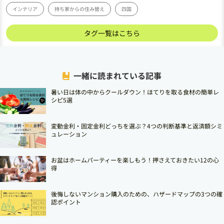
インテリア
持ち家からの住み替え
四国
タグ一覧はこちら
一緒に読まれている記事
暑い日は体の中からクールダウン！ほてりを取る食材の簡単レ
シピ5選
変動金利・固定金利どっちを選ぶ？4つの判断基準と返済額シミ
ュレーション
お盆はホームパーティーを楽しもう！押さえておきたい12の心
得
後悔しないマンション購入のための、ハザードマップの3つの確
認ポイント