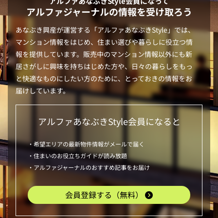
アルファあなぶきStyle
会員になって
アルファジャーナルの情報を受け取ろう
あなぶき興産が運営する「
アルファあなぶきStyle
」では、
マンション情報をはじめ、住まい選びや暮らしに役立つ情
報を提供しています。販売中のマンション情報以外にも新
居さがしに興味を持ちはじめた方や、日々の暮らしをもっ
と快適なものにしたい方のために、とっておきの情報をお
届けしています。
アルファあなぶきStyle
会員になると
・希望エリアの最新物件情報がメールで届く
・住まいのお役立ちガイドが読み放題
・アルファジャーナルのおすすめ記事をお届け
会員登録する（無料）