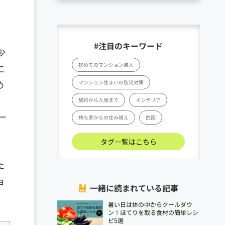
#注目のキーワード
少
初めてのマンション購入
に
め
マンション住まいの防災対策
契約から入居まで
インテリア
ー
持ち家からの住み替え
四国
タグ一覧はこちら
た
ョ
一緒に読まれている記事
暑い日は体の中からクールダウ
ン！ほてりを取る食材の簡単レシ
ピ5選