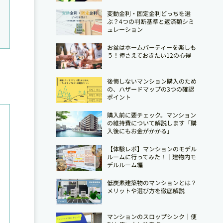
変動金利・固定金利どっちを選
ぶ？4つの判断基準と返済額シミ
ュレーション
お盆はホームパーティーを楽しも
う！押さえておきたい12の心得
後悔しないマンション購入のため
の、ハザードマップの3つの確認
ポイント
購入前に要チェック。マンション
の維持費について解説します「購
入後にもお金がかかる」
【体験レポ】マンションのモデル
ルームに行ってみた！｜建物内モ
デルルーム編
低炭素建築物のマンションとは？
メリットや選び方を徹底解説
マンションのスロップシンク│便