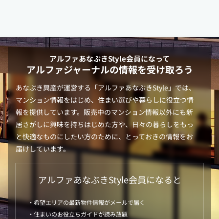
アルファあなぶきStyle
会員になって
アルファジャーナルの情報を受け取ろう
あなぶき興産が運営する「
アルファあなぶきStyle
」では、
マンション情報をはじめ、住まい選びや暮らしに役立つ情
報を提供しています。販売中のマンション情報以外にも新
居さがしに興味を持ちはじめた方や、日々の暮らしをもっ
と快適なものにしたい方のために、とっておきの情報をお
届けしています。
アルファあなぶきStyle
会員になると
・希望エリアの最新物件情報がメールで届く
・住まいのお役立ちガイドが読み放題