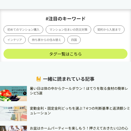
#注目のキーワード
初めてのマンション購入
マンション住まいの防災対策
契約から入居まで
インテリア
持ち家からの住み替え
四国
タグ一覧はこちら
一緒に読まれている記事
暑い日は体の中からクールダウン！ほてりを取る食材の簡単レ
シピ5選
変動金利・固定金利どっちを選ぶ？4つの判断基準と返済額シミ
ュレーション
お盆はホームパーティーを楽しもう！押さえておきたい12の心