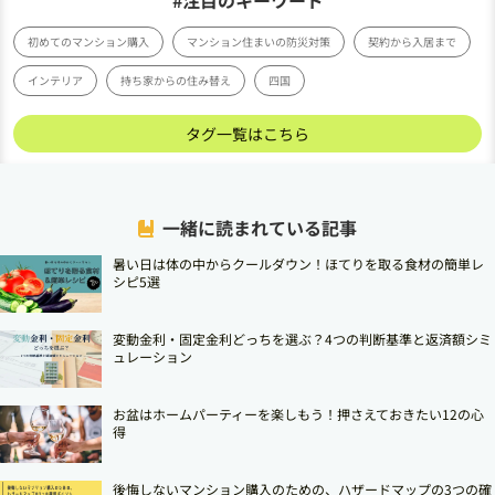
初めてのマンション購入
マンション住まいの防災対策
契約から入居まで
インテリア
持ち家からの住み替え
四国
タグ一覧はこちら
一緒に読まれている記事
暑い日は体の中からクールダウン！ほてりを取る食材の簡単レ
シピ5選
変動金利・固定金利どっちを選ぶ？4つの判断基準と返済額シミ
ュレーション
お盆はホームパーティーを楽しもう！押さえておきたい12の心
得
後悔しないマンション購入のための、ハザードマップの3つの確