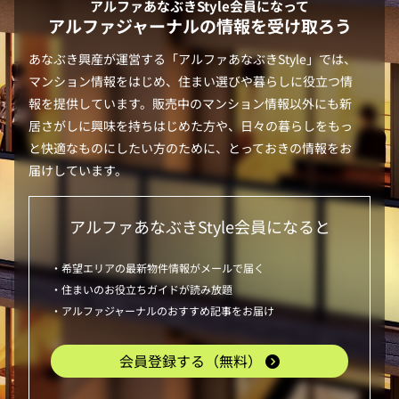
アルファあなぶきStyle
会員になって
アルファジャーナルの情報を受け取ろう
あなぶき興産が運営する「
アルファあなぶきStyle
」では、
マンション情報をはじめ、住まい選びや暮らしに役立つ情
報を提供しています。販売中のマンション情報以外にも新
居さがしに興味を持ちはじめた方や、日々の暮らしをもっ
と快適なものにしたい方のために、とっておきの情報をお
届けしています。
アルファあなぶきStyle
会員になると
・希望エリアの最新物件情報がメールで届く
・住まいのお役立ちガイドが読み放題
・アルファジャーナルのおすすめ記事をお届け
会員登録する（無料）