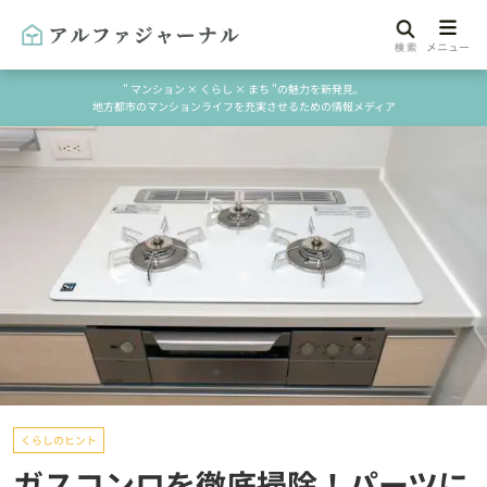
" マンション × くらし × まち "の魅力を新発見。
地方都市のマンションライフを充実させるための情報メディア
くらしのヒント
ガスコンロを徹底掃除！パーツに