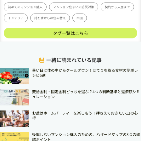
初めてのマンション購入
マンション住まいの防災対策
契約から入居まで
インテリア
持ち家からの住み替え
四国
タグ一覧はこちら
一緒に読まれている記事
暑い日は体の中からクールダウン！ほてりを取る食材の簡単レ
シピ5選
変動金利・固定金利どっちを選ぶ？4つの判断基準と返済額シミ
ュレーション
お盆はホームパーティーを楽しもう！押さえておきたい12の心
得
後悔しないマンション購入のための、ハザードマップの3つの確
認ポイント