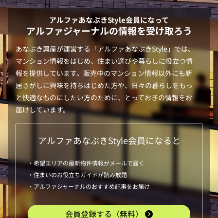
アルファあなぶきStyle
会員になって
アルファジャーナルの情報を受け取ろう
あなぶき興産が運営する「
アルファあなぶきStyle
」では、
マンション情報をはじめ、住まい選びや暮らしに役立つ情
報を提供しています。販売中のマンション情報以外にも新
居さがしに興味を持ちはじめた方や、日々の暮らしをもっ
と快適なものにしたい方のために、とっておきの情報をお
届けしています。
アルファあなぶきStyle
会員になると
・希望エリアの最新物件情報がメールで届く
・住まいのお役立ちガイドが読み放題
・アルファジャーナルのおすすめ記事をお届け
会員登録する（無料）