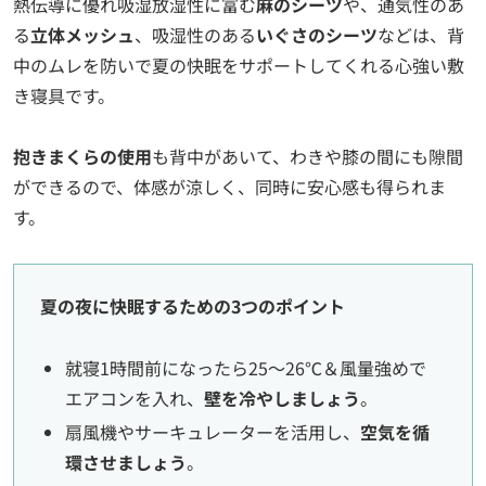
熱伝導に優れ吸湿放湿性に富む
麻のシーツ
や、通気性のあ
る
立体メッシュ
、吸湿性のある
いぐさのシーツ
などは、背
中のムレを防いで夏の快眠をサポートしてくれる心強い敷
き寝具です。
抱きまくらの使用
も背中があいて、わきや膝の間にも隙間
ができるので、体感が涼しく、同時に安心感も得られま
す。
夏の夜に快眠するための3つのポイント
就寝1時間前になったら25～26℃＆風量強めで
エアコンを入れ、
壁を冷やしましょう
。
扇風機やサーキュレーターを活用し、
空気を循
環させましょう
。