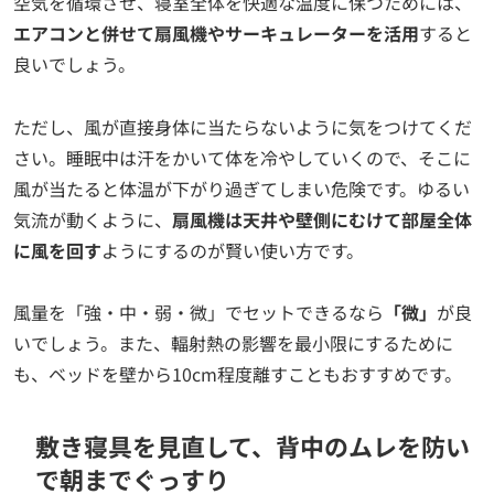
空気を循環させ、寝室全体を快適な温度に保つためには、
エアコンと併せて扇風機やサーキュレーターを活用
すると
良いでしょう。
ただし、風が直接身体に当たらないように気をつけてくだ
さい。睡眠中は汗をかいて体を冷やしていくので、そこに
風が当たると体温が下がり過ぎてしまい危険です。ゆるい
気流が動くように、
扇風機は天井や壁側にむけて部屋全体
に風を回す
ようにするのが賢い使い方です。
風量を「強・中・弱・微」でセットできるなら
「微」
が良
いでしょう。また、輻射熱の影響を最小限にするために
も、ベッドを壁から10cm程度離すこともおすすめです。
敷き寝具を見直して、背中のムレを防い
で朝までぐっすり