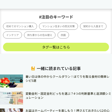
#注目のキーワード
初めてのマンション購入
マンション住まいの防災対策
契約から入居まで
インテリア
持ち家からの住み替え
四国
タグ一覧はこちら
一緒に読まれている記事
暑い日は体の中からクールダウン！ほてりを取る食材の簡単レ
シピ5選
変動金利・固定金利どっちを選ぶ？4つの判断基準と返済額シミ
ュレーション
お盆はホームパーティーを楽しもう！押さえておきたい12の心