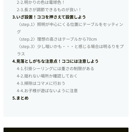
2-2.明かりの色は電球色！
2-3.長さが調節できるものが良い！
3.いざ設置！ココを押さえて設置しよう
〈step.1〉照明が中心にくる位置にテーブルをセッティン
グ
〈step.2〉理想の高さはテーブルから70cm
〈step.3〉少し暗いかも・・・と感じる場合は明るりをプ
ラス
4.見落としがちな注意点！ココには注意しよう
4-1.引掛シーリングには重さの制限がある
4-2.揺れない場所か確認しておく
4-3.掃除はコマメに行おう
4-4.お子様が遊ばないように注意
5.まとめ