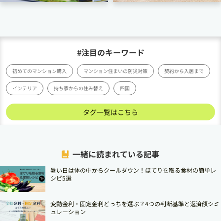
#注目のキーワード
初めてのマンション購入
マンション住まいの防災対策
契約から入居まで
インテリア
持ち家からの住み替え
四国
タグ一覧はこちら
一緒に読まれている記事
暑い日は体の中からクールダウン！ほてりを取る食材の簡単レ
シピ5選
変動金利・固定金利どっちを選ぶ？4つの判断基準と返済額シミ
ュレーション