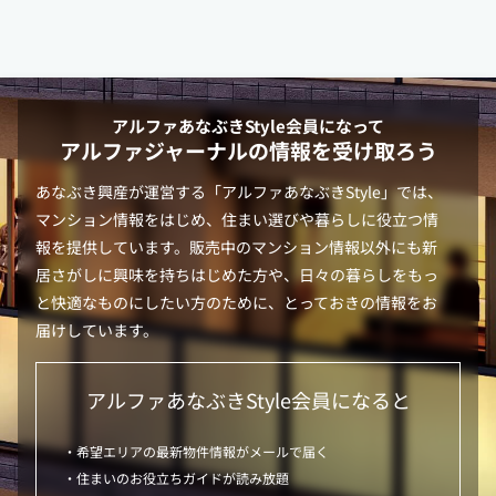
アルファあなぶきStyle
会員になって
アルファジャーナルの情報を受け取ろう
あなぶき興産が運営する「
アルファあなぶきStyle
」では、
マンション情報をはじめ、住まい選びや暮らしに役立つ情
報を提供しています。販売中のマンション情報以外にも新
居さがしに興味を持ちはじめた方や、日々の暮らしをもっ
と快適なものにしたい方のために、とっておきの情報をお
届けしています。
アルファあなぶきStyle
会員になると
・希望エリアの最新物件情報がメールで届く
・住まいのお役立ちガイドが読み放題