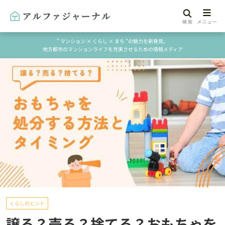
" マンション × くらし × まち "の魅力を新発見。
地方都市のマンションライフを充実させるための情報メディア
くらしのヒント
譲る？売る？捨てる？おもちゃを