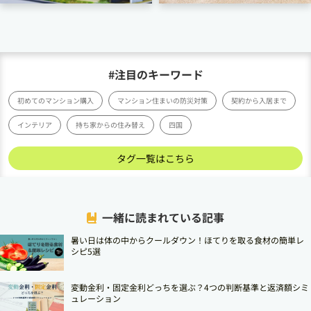
#注目のキーワード
初めてのマンション購入
マンション住まいの防災対策
契約から入居まで
インテリア
持ち家からの住み替え
四国
タグ一覧はこちら
一緒に読まれている記事
暑い日は体の中からクールダウン！ほてりを取る食材の簡単レ
シピ5選
変動金利・固定金利どっちを選ぶ？4つの判断基準と返済額シミ
ュレーション