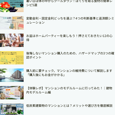
暑い日は体の中からクールダウン！ほてりを取る食材の簡単レ
シピ5選
変動金利・固定金利どっちを選ぶ？4つの判断基準と返済額シミ
ュレーション
お盆はホームパーティーを楽しもう！押さえておきたい12の心
得
後悔しないマンション購入のための、ハザードマップの3つの確
認ポイント
購入前に要チェック。マンションの維持費について解説します
「購入後にもお金がかかる」
【体験レポ】マンションのモデルルームに行ってみた！｜建物
内モデルルーム編
低炭素建築物のマンションとは？メリットや選び方を徹底解説