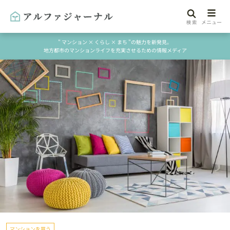
" マンション × くらし × まち "の魅力を新発見。
地方都市のマンションライフを充実させるための情報メディア
マンションを買う