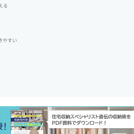
える
きやすい