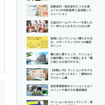
変動金利・固定金利どっちを選
ぶ？4つの判断基準と返済額シミ
ュレーション
お盆はホームパーティーを楽しも
う！押さえておきたい12の心得
後悔しないマンション購入のため
の、ハザードマップの3つの確認
ポイント
購入前に要チェック。マンション
の維持費について解説します「購
入後にもお金がかかる」
【体験レポ】マンションのモデル
ルームに行ってみた！｜建物内モ
デルルーム編
低炭素建築物のマンションとは？
メリットや選び方を徹底解説
マンションのスロップシンク│便