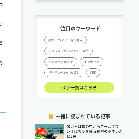
る
で
#注目のキーワード
初めてのマンション購入
声
マンション住まいの防災対策
り
契約から入居まで
インテリア
持ち家からの住み替え
四国
タグ一覧はこちら
一緒に読まれている記事
暑い日は体の中からクールダウ
ン！ほてりを取る食材の簡単レシ
ピ5選