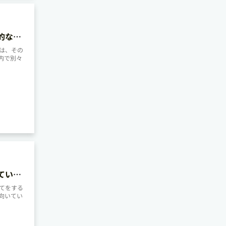
的なメ
は、その
内で別々
ていま
てをする
向いてい