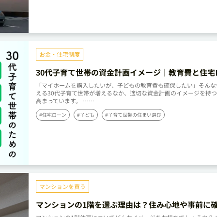
お金・住宅制度
30代子育て世帯の資金計画イメージ｜教育費と住宅
を両立
「マイホームを購入したいが、子どもの教育費も確保したい」そんな
える30代子育て世帯が増えるなか、適切な資金計画のイメージを持
高まっています。 ……
#住宅ローン
#子ども
#子育て世帯の住まい選び
マンションを買う
マンションの1階を選ぶ理由は？住み心地や事前に
きポイントをプロが解説