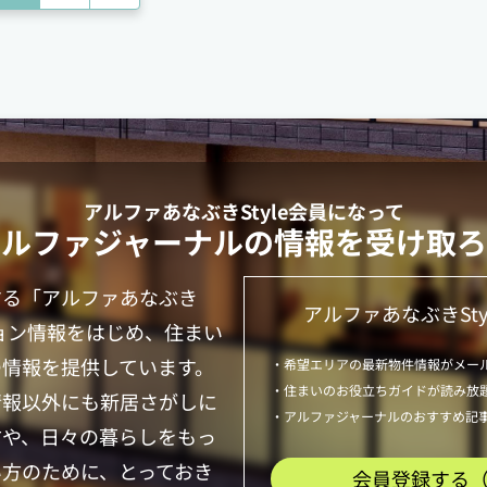
へ
アルファあなぶきStyle
会員になって
アルファジャーナルの情報を受け取ろ
する「
アルファあなぶき
アルファあなぶきSty
ョン情報をはじめ、住まい
つ情報を提供しています。
・希望エリアの最新物件情報がメー
・住まいのお役立ちガイドが読み放
情報以外にも新居さがしに
・アルファジャーナルのおすすめ記
方や、日々の暮らしをもっ
い方のために、とっておき
会員登録する