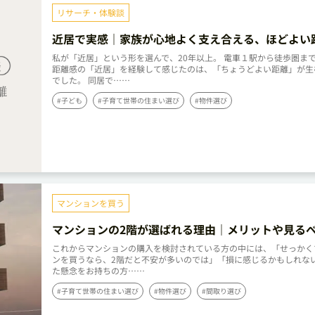
リサーチ・体験談
近居で実感｜家族が心地よく支え合える、ほどよい
私が「近居」という形を選んで、20年以上。 電車１駅から徒歩圏まで
距離感の「近居」を経験して感じたのは、「ちょうどよい距離」が生
でした。 同居で……
#子ども
#子育て世帯の住まい選び
#物件選び
マンションを買う
マンションの2階が選ばれる理由｜メリットや見る
ントを解説
これからマンションの購入を検討されている方の中には、「せっかく
ンを買うなら、2階だと不安が多いのでは」「損に感じるかもしれな
た懸念をお持ちの方……
#子育て世帯の住まい選び
#物件選び
#間取り選び