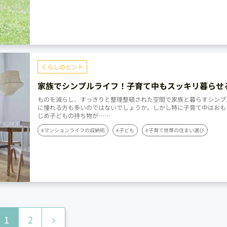
くらしのヒント
家族でシンプルライフ！子育て中もスッキリ暮らせ
屋の作り方
ものを減らし、すっきりと整理整頓された空間で家族と暮らすシンプ
に憧れる方も多いのではないでしょうか。しかし特に子育て中はおも
じめ子どもの持ち物が……
#マンションライフの収納術
#子ども
#子育て世帯の住まい選び
次
1
2