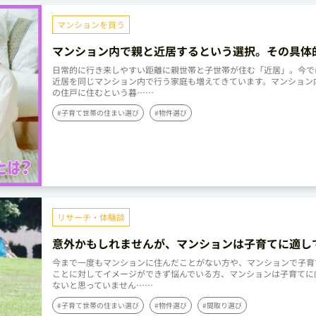
マンションを買う
マンション内で親と近居するという選択。その具体
リットとは？
日常的に行き来しやすい距離に親世帯と子世帯が住む「近居」。今で
近居を同じマンション内で行う家庭も増えてきています。マンション
の住戸に住むという暮……
#子育て世帯の住まい選び
#物件選び
リサーチ・体験談
意外かもしれませんが、マンションは子育てに適し
す。その理由を解説！
今まで一度もマンションに住んだことがない方や、マンションで子育
ことに対してイメージができず悩んでいる方、マンションは子育てに
ないと思っていません……
#子育て世帯の住まい選び
#物件選び
#間取り選び