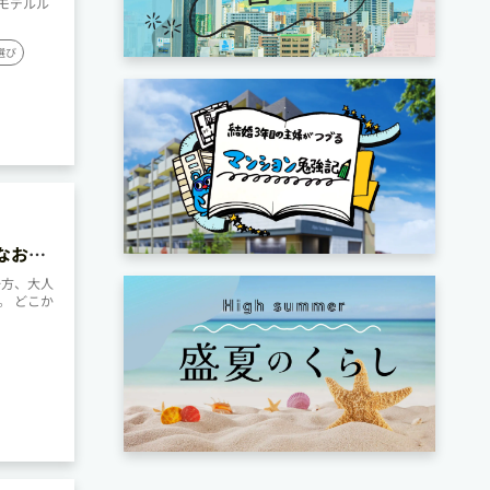
モデルル
選び
なお部
一方、大人
。 どこか