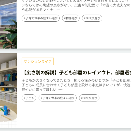
マンションの1階住戸についてどんなイメージをお持ちでしょうか？ 
ンならではの眺望の良さがない、災害や防犯面で「本当に大丈夫なの
う心配があるマイナ……
#子育て世帯の住まい選び
#物件選び
#間取り選び
マンションライフ
【広さ別の解説】子ども部屋のレイアウト、部屋選
具配置のポイント
子どもが大きくなってきたとき、抱える悩みのひとつが「子ども部屋
子どもの成長に合わせて子ども部屋を設ける家庭は多いですが、快適
健やかに育ってほしい……
#子ども
#子育て世帯の住まい選び
#間取り選び