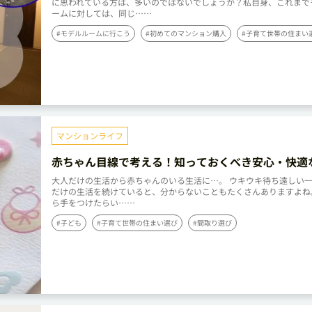
に思われている方は、多いのではないでしょうか？私自身、これまで
ームに対しては、同じ……
#モデルルームに行こう
#初めてのマンション購入
#子育て世帯の住まい
マンションライフ
赤ちゃん目線で考える！知っておくべき安心・快適
屋のレイアウト
大人だけの生活から赤ちゃんのいる生活に…。 ウキウキ待ち遠しい
だけの生活を続けていると、分からないこともたくさんありますよね
ら手をつけたらい……
#子ども
#子育て世帯の住まい選び
#間取り選び