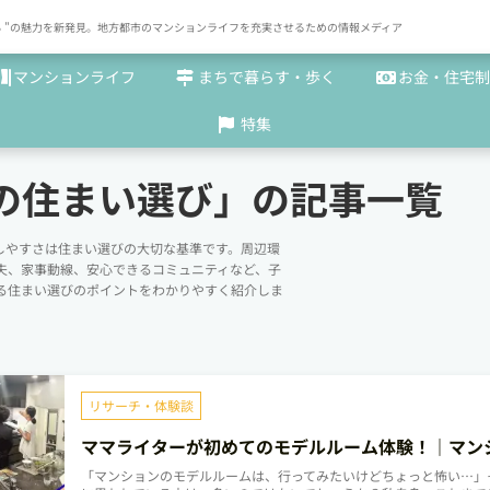
× まち "の魅力を新発見。地方都市のマンションライフを充実させるための情報メディア
マンションライフ
まちで暮らす・歩く
お金・住宅制
特集
の住まい選び」の記事一覧
しやすさは住まい選びの大切な基準です。周辺環
夫、家事動線、安心できるコミュニティなど、子
る住まい選びのポイントをわかりやすく紹介しま
リサーチ・体験談
ママライターが初めてのモデルルーム体験！｜マン
ギャラリー編
「マンションのモデルルームは、行ってみたいけどちょっと怖い…」