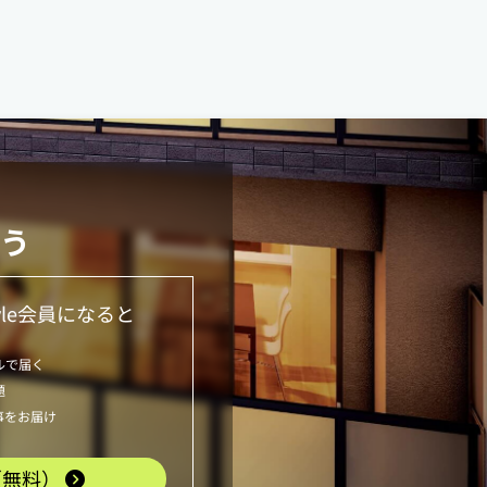
う
le
会員になると
ルで届く
題
事をお届け
（無料）