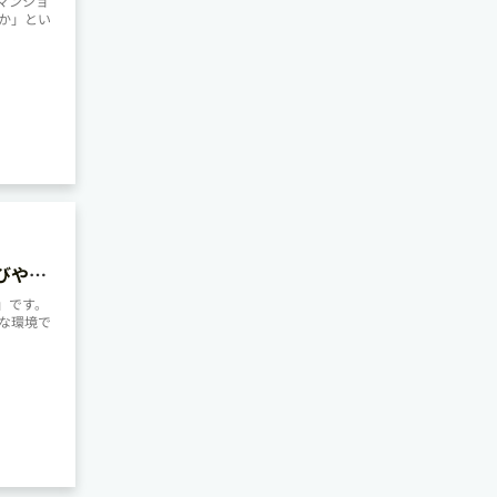
マンショ
か」とい
びや家
」です。
な環境で