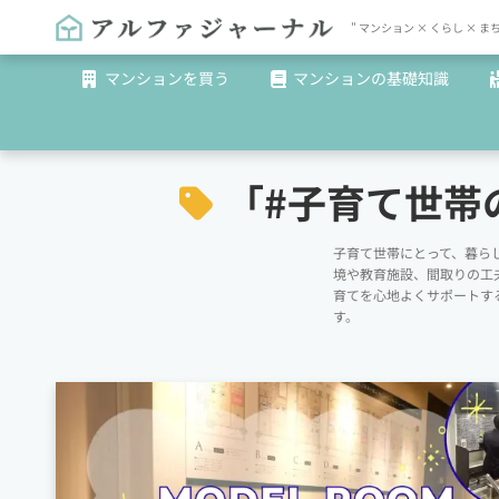
" マンション × くらし 
マンションを買う
マンションの基礎知識
「#
子育て世帯
子育て世帯にとって、暮ら
境や教育施設、間取りの工
育てを心地よくサポートす
す。