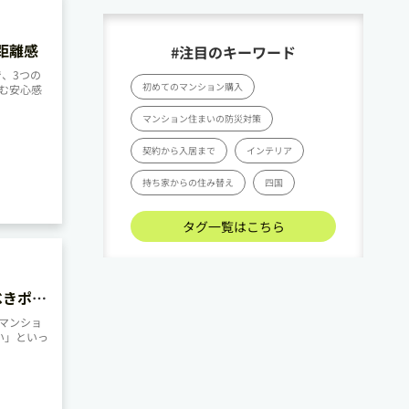
距離感
#注目のキーワード
、3つの
初めてのマンション購入
む安心感
マンション住まいの防災対策
契約から入居まで
インテリア
持ち家からの住み替え
四国
タグ一覧はこちら
べきポイ
マンショ
い」といっ