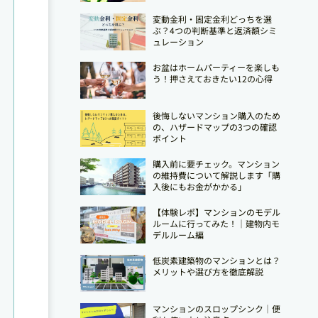
変動金利・固定金利どっちを選
ぶ？4つの判断基準と返済額シミ
ュレーション
お盆はホームパーティーを楽しも
う！押さえておきたい12の心得
後悔しないマンション購入のため
の、ハザードマップの3つの確認
ポイント
購入前に要チェック。マンション
の維持費について解説します「購
入後にもお金がかかる」
【体験レポ】マンションのモデル
ルームに行ってみた！｜建物内モ
デルルーム編
低炭素建築物のマンションとは？
メリットや選び方を徹底解説
マンションのスロップシンク│便