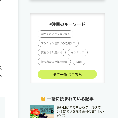
#注目のキーワード
、
初めてのマンション購入
マンション住まいの防災対策
契約から入居まで
インテリア
持ち家からの住み替え
四国
て
タグ一覧はこちら
ネ
一緒に読まれている記事
暑い日は体の中からクールダウ
ン！ほてりを取る食材の簡単レシ
ピ5選