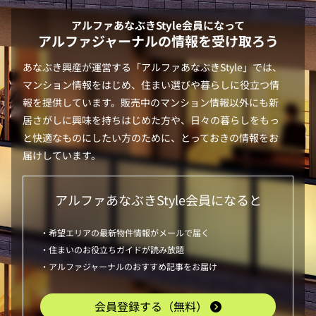
アルファあなぶきStyle
会員になって
アルファジャーナルの情報を受け取ろう
あなぶき興産が運営する「
アルファあなぶきStyle
」では、
マンション情報をはじめ、住まい選びや暮らしに役立つ情
報を提供しています。販売中のマンション情報以外にも新
居さがしに興味を持ちはじめた方や、日々の暮らしをもっ
と快適なものにしたい方のために、とっておきの情報をお
届けしています。
アルファあなぶきStyle
会員になると
・希望エリアの最新物件情報がメールで届く
・住まいのお役立ちガイドが読み放題
・アルファジャーナルのおすすめ記事をお届け
会員登録する（無料）