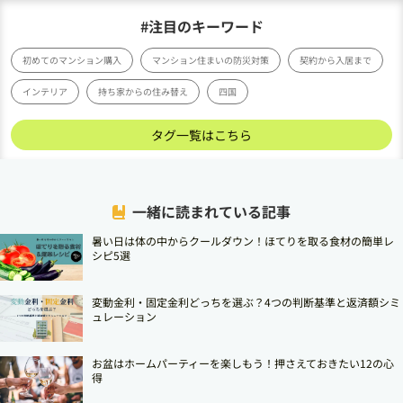
#注目のキーワード
初めてのマンション購入
マンション住まいの防災対策
契約から入居まで
インテリア
持ち家からの住み替え
四国
タグ一覧はこちら
一緒に読まれている記事
暑い日は体の中からクールダウン！ほてりを取る食材の簡単レ
シピ5選
変動金利・固定金利どっちを選ぶ？4つの判断基準と返済額シミ
ュレーション
お盆はホームパーティーを楽しもう！押さえておきたい12の心
得