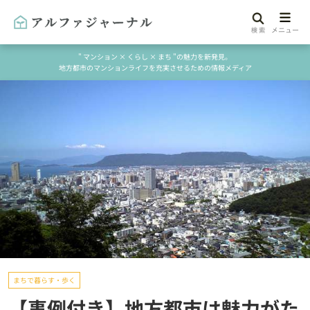
" マンション × くらし × まち "の魅力を新発見。
地方都市のマンションライフを充実させるための情報メディア
まちで暮らす・歩く
【事例付き】地方都市は魅力がた