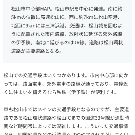
松山市中心部MAP。松山市駅を中心に発達。南に約
5kmの位置に高速松山IC、西に約7kmに松山空港、
北西に9kmには三津浜港。交通は、松山城を囲むよ
うに配置された市内路線、放射状に延びる郊外路線
の伊予鉄。南北に延びるのはJR線。道路は松山環状
道路が主要道路となる。
松山での交通手段はいくつかあります。市内中心部に向か
っては、路面電車、郊外電車の路線が通っており、電停近
くに住まいを構えるなら私鉄（伊予鉄）が便利です。
車も松山市ではメインの交通手段となるのですが、主要道
路である松山環状道路や松山ICまでの国道33号線が通勤時
間など時間帯によっては混雑します。こういった交通事情
から、四国他県などの近隣県へはややアクセスがしにくい