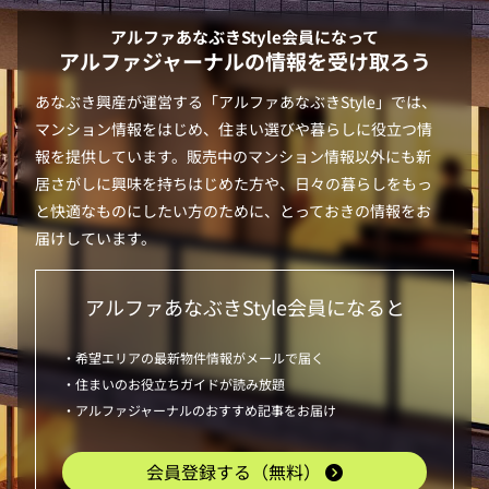
アルファあなぶきStyle
会員になって
アルファジャーナルの情報を受け取ろう
あなぶき興産が運営する「
アルファあなぶきStyle
」では、
マンション情報をはじめ、住まい選びや暮らしに役立つ情
報を提供しています。販売中のマンション情報以外にも新
居さがしに興味を持ちはじめた方や、日々の暮らしをもっ
と快適なものにしたい方のために、とっておきの情報をお
届けしています。
アルファあなぶきStyle
会員になると
・希望エリアの最新物件情報がメールで届く
・住まいのお役立ちガイドが読み放題
・アルファジャーナルのおすすめ記事をお届け
会員登録する（無料）