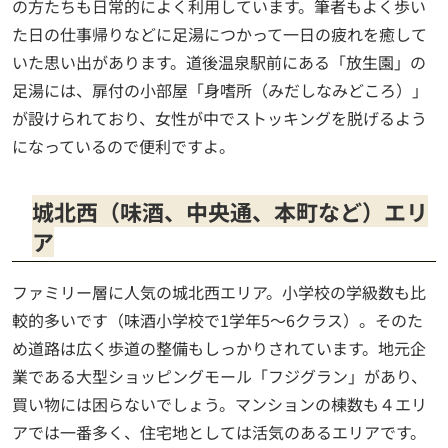
の方たちも日常的によく利用しています。筆者もよく歩い
た日の仕事帰りなどに足湯につかって一日の疲れを癒して
いた思い出があります。道後温泉駅前にある「放生園」の
足湯には、扉付の小部屋「身嗜所（みだしなみどころ）」
が設けられており、女性が中でストッキングを脱げるよう
になっているので便利ですよ。
城北西（味酒、中央通、本町など）エリ
ア
ファミリー層に人気の城北西エリア。小学校の学級数も比
較的多いです（味酒小学校で1学年5～6クラス）。そのた
め道路は広く歩道の整備もしっかりされています。地元企
業である大型ショッピングモール「フジグラン」があり、
買い物には困らないでしょう。マンションの棟数も４エリ
アでは一番多く、住宅地としては活気のあるエリアです。