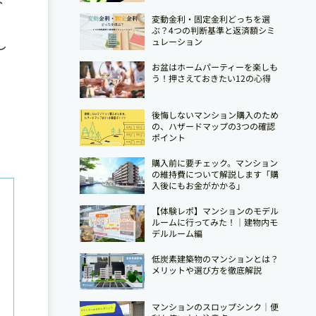
変動金利・固定金利どっちを選
ぶ？4つの判断基準と返済額シミ
し
ュレーション
お盆はホームパーティーを楽しも
う！押さえておきたい12の心得
後悔しないマンション購入のため
の、ハザードマップの3つの確認
ポイント
購入前に要チェック。マンション
の維持費について解説します「購
入後にもお金がかかる」
【体験レポ】マンションのモデル
ルームに行ってみた！｜建物内モ
デルルーム編
低炭素建築物のマンションとは？
メリットや選び方を徹底解説
マンションのスロップシンク│便