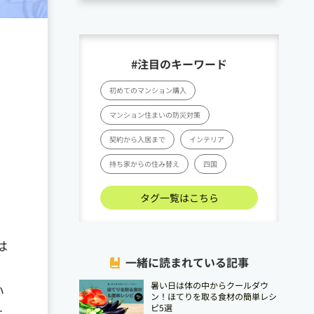
#注目のキーワード
く
初めてのマンション購入
マンション住まいの防災対策
契約から入居まで
インテリア
持ち家からの住み替え
四国
タグ一覧はこちら
は
一緒に読まれている記事
暑い日は体の中からクールダウ
い
ン！ほてりを取る食材の簡単レシ
ピ5選
よ