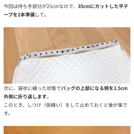
今回は持ち手部分が25cmなので、
35cmにカットした平テ
ープを2本準備
して。
次に、袋状に縫った状態で
バッグの上部になる側を2.5cm
外側に折り返します
。
このとき、しつけ（仮縫い）をして止めておくと後が楽で
す。