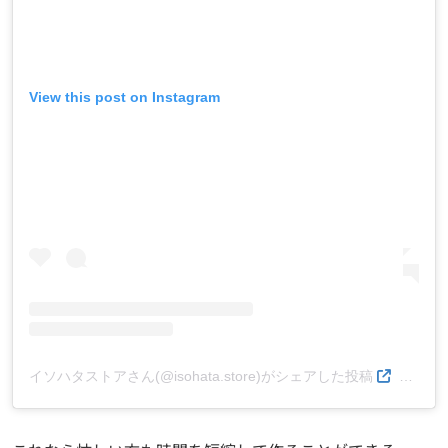
View this post on Instagram
イソハタストアさん(@isohata.store)がシェアした投稿
–
201