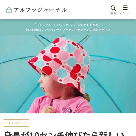
" マンション × くらし × まち "の魅力を新発見。
地方都市のマンションライフを充実させるための情報メディア
くらしのヒント
身長が10センチ伸びたら新しい