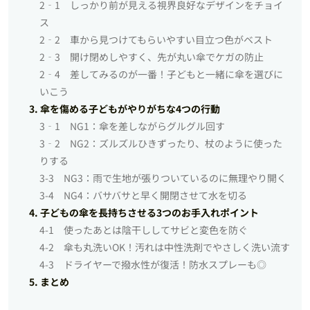
2‐1 しっかり前が見える視界良好なデザインをチョイ
ス
2‐2 車から見つけてもらいやすい目立つ色がベスト
2‐3 開け閉めしやすく、先が丸い傘でケガの防止
2‐4 差してみるのが一番！子どもと一緒に傘を選びに
いこう
3. 傘を傷める子どもがやりがちな4つの行動
3‐1 NG1：傘を差しながらグルグル回す
3‐2 NG2：ズルズルひきずったり、杖のように使った
りする
3-3 NG3：雨で生地が張りついているのに無理やり開く
3-4 NG4：バサバサと早く開閉させて水を切る
4. 子どもの傘を長持ちさせる3つのお手入れポイント
4-1 使ったあとは陰干ししてサビと変色を防ぐ
4-2 傘も丸洗いOK！汚れは中性洗剤でやさしく洗い流す
4-3 ドライヤーで撥水性が復活！防水スプレーも◎
5. まとめ