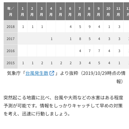
年／
1
2
3
4
5
6
7
8
9
10
11
1
月
月
月
月
月
月
月
月
月
月
月
月
2018
1
1
1
4
5
9
4
1
3
2017
1
1
8
5
4
3
3
2016
4
7
7
4
3
2015
1
1
2
1
2
2
3
4
5
4
1
気象庁「
台風発生数
」より抜粋（2019/10/29時点の情
報）
突然起こる地震に比べ、台風や大雨などの水害はある程度
予測が可能です。情報をしっかりキャッチして早めの対策
を考え、迅速に行動しましょう。