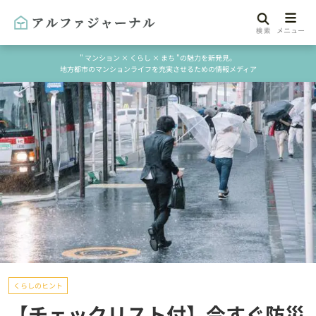
" マンション × くらし × まち "の魅力を新発見。
地方都市のマンションライフを充実させるための情報メディア
くらしのヒント
【チェックリスト付】今すぐ防災