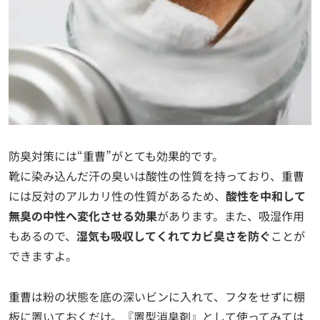
防臭対策には“重曹”がとても効果的です。
靴に染み込んだ汗の臭いは酸性の性質を持っており、重曹
には反対のアルカリ性の性質があるため、
酸性を中和して
無臭の中性へ変化させる効果
があります。また、吸湿作用
もあるので、
湿気も吸収してくれてカビ臭さを防ぐ
ことが
できますよ。
重曹は粉の状態を底の深いビンに入れて、フタをせずに棚
板に置いておくだけ。『置型消臭剤』として使ってみては