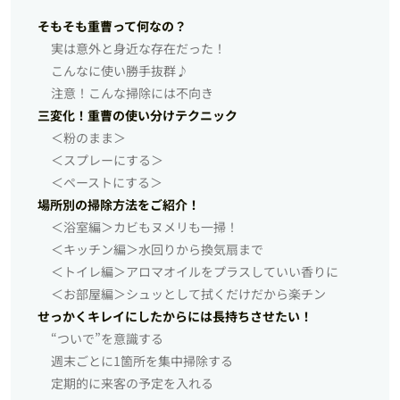
そもそも重曹って何なの？
実は意外と身近な存在だった！
こんなに使い勝手抜群♪
注意！こんな掃除には不向き
三変化！重曹の使い分けテクニック
＜粉のまま＞
＜スプレーにする＞
＜ペーストにする＞
場所別の掃除方法をご紹介！
＜浴室編＞カビもヌメリも一掃！
＜キッチン編＞水回りから換気扇まで
＜トイレ編＞アロマオイルをプラスしていい香りに
＜お部屋編＞シュッとして拭くだけだから楽チン
せっかくキレイにしたからには長持ちさせたい！
“ついで”を意識する
週末ごとに1箇所を集中掃除する
定期的に来客の予定を入れる