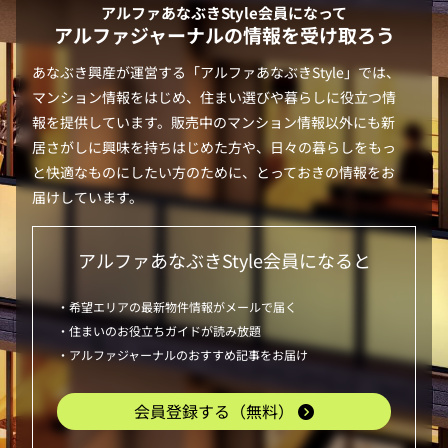
アルファあなぶきStyle
会員になって
アルファジャーナルの情報を受け取ろう
あなぶき興産が運営する「
アルファあなぶきStyle
」では、
マンション情報をはじめ、住まい選びや暮らしに役立つ情
報を提供しています。販売中のマンション情報以外にも新
居さがしに興味を持ちはじめた方や、日々の暮らしをもっ
と快適なものにしたい方のために、とっておきの情報をお
届けしています。
アルファあなぶきStyle
会員になると
・希望エリアの最新物件情報がメールで届く
・住まいのお役立ちガイドが読み放題
・アルファジャーナルのおすすめ記事をお届け
会員登録する（無料）