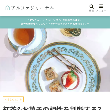
" マンション × くらし × まち "の魅力を新発見。
地方都市のマンションライフを充実させるための情報メディア
くらしのヒント
紅茶&お菓子の相性を判断する3