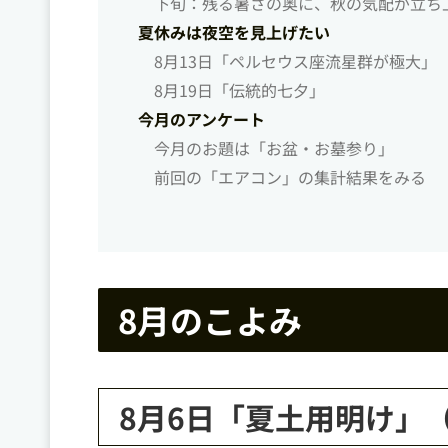
下旬：残る暑さの奥に、秋の気配が立ち
夏休みは夜空を見上げたい
8月13日「ペルセウス座流星群が極大」
8月19日「伝統的七夕」
今月のアンケート
今月のお題は「お盆・お墓参り」
前回の「エアコン」の集計結果をみる
8月のこよみ
8月6日「夏土用明け」