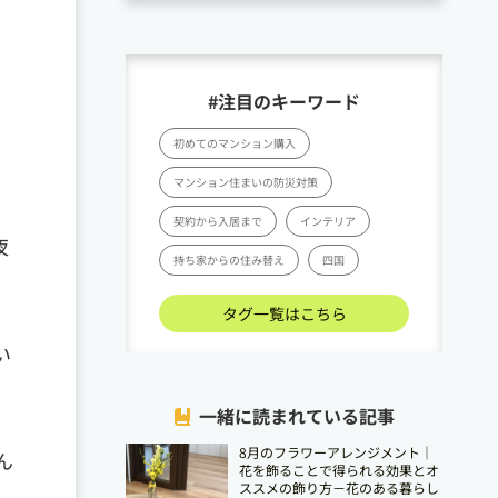
#注目のキーワード
。
初めてのマンション購入
マンション住まいの防災対策
契約から入居まで
インテリア
夜
持ち家からの住み替え
四国
タグ一覧はこちら
い
一緒に読まれている記事
8月のフラワーアレンジメント｜
ん
花を飾ることで得られる効果とオ
ススメの飾り方－花のある暮らし