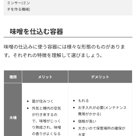
ミンサー(ミン
チを作る機械)
味噌を仕込む容器
味噌の仕込みに使う容器には様々な形態のものがありま
す。それぞれの特徴を理解して選びましょう。
種類
メリット
デメリット
もれる
菌が住みつく
お手入れが必要(メンテナンス
外気と樽内の空気
費用がかかる)
が行き来するの
木桶
で、味噌がじっく
価格が高い
り熟成され、味噌
大きいので保管場所の確保が
の香りがよくなる
大変