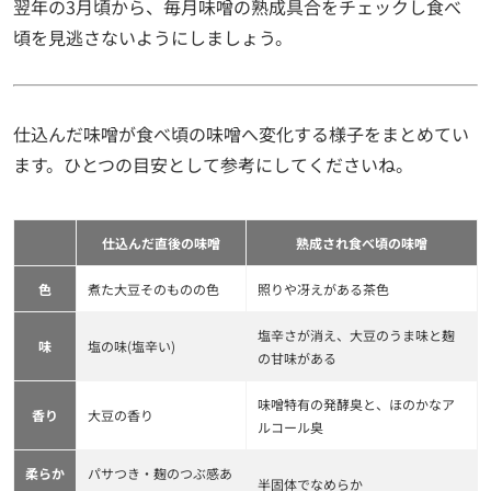
翌年の3月頃から、毎月味噌の熟成具合をチェックし食べ
頃を見逃さないようにしましょう。
仕込んだ味噌が食べ頃の味噌へ変化する様子をまとめてい
ます。ひとつの目安として参考にしてくださいね。
仕込んだ直後の味噌
熟成され食べ頃の味噌
色
煮た大豆そのものの色
照りや冴えがある茶色
塩辛さが消え、大豆のうま味と麹
味
塩の味(塩辛い)
の甘味がある
味噌特有の発酵臭と、ほのかなア
香り
大豆の香り
ルコール臭
柔らか
パサつき・麹のつぶ感あ
半固体でなめらか