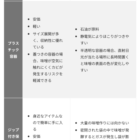
安価
軽い
石油が原料
サイズ展開が多
静電気によりほこりがつきや
く、収納性に優れ
すい
プラス
ている
チック
半透明な容器の場合、直射日
蓋つきの容器の場
容器
光が当たる場所に長時間置く
合、味噌が空気に
と味噌の表面の色が変化しや
触れにくくカビが
すい
発生するリスクを
軽減できる
身近なアイテムな
ので簡単に手に入
大量の味噌作りには向かない
る
ジップ
密閉された袋の中で味噌が発
付き保
安価
酵するとガスが発生し袋が膨