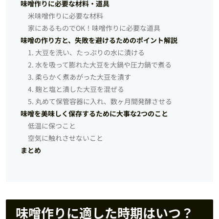
味噌作りに必要な材料・道具
米味噌作りに必要な材料
家にあるものでOK！味噌作りに必要な道具
味噌の作り方と、失敗を避けるためのポイント解説
1. 大豆を洗い、たっぷりの水に漬ける
2. 水を吸って膨れた大豆を大鍋や圧力鍋で煮る
3. 柔らかく煮あがった大豆を潰す
4. 麹と塩と潰した大豆を混ぜる
5. 丸めて保管容器に入れ、数ヶ月間発酵させる
味噌を美味しく保存するために大事な2つのこと
低温に保つこと
空気に触れさせないこと
まとめ
味噌作りに適した時期はいつ？