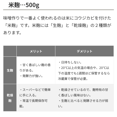
米麹…500g
味噌作りで一番よく使われるのは米にコウジカビを付けた
「米麹」です。米麹には「生麹」と「乾燥麹」の２種類が
あります。
メリット
デメリット
・日持ちしない。
・甘く香ばしい麹の香
・20℃以上の気温の場合や、20℃以
生麹
りがある。
下の温度でも1週間ほど保管するなら
・発酵力が強い。
冷蔵庫で保管が必要。
・スーパーなどで簡単
・乾燥させているので、麹特有の甘
乾燥
に手に入る。
く香ばしい風味はない。
麹
・常温で長期保存可
・生麹と比べると発酵させる力が弱
能。
い。