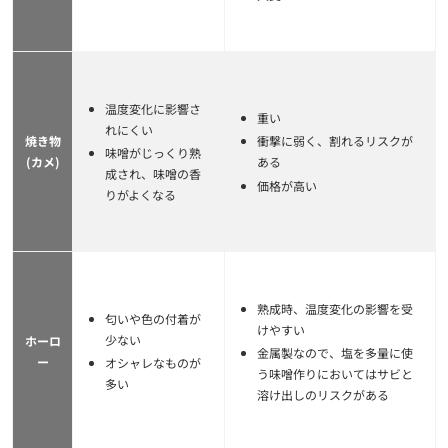
温度変化に影響さ
重い
れにくい
焼き物
衝撃に弱く、割れるリスクが
味噌がじっくり熟
(カメ)
ある
成され、味噌の香
価格が高い
りがよくなる
熟成時、温度変化の影響を受
匂いや色の付着が
けやすい
少ない
ホーロ
金属製なので、塩を多量に使
ー
オシャレなものが
う味噌作りにおいてはサビと
多い
溶け出しのリスクがある